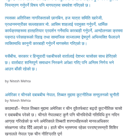
नियन्त्रण गर्नुपर्ने विषय पनि मागपत्रमा समावेश गरिएको छ।
त्यसका अतिरिक्त नागरिकताको छानबिन, हज यात्रा समिति खारेजी,
प्रधानमन्त्रीका सल्लाहकार मो. आसिम शाहलाई पदमुक्त गर्नुपर्ने, धार्मिक
कार्यक्रमहरूमा हातहतियार प्रदर्शन गर्नेमाथि कारबाही गर्नुपर्ने, आन्दोलनका क्रममा
पक्राउ परेकाहरूको रिहाइ तथा सामाजिक सञ्जालमा द्वेषपूर्ण अभिव्यक्ति फैलाउने
व्यक्तिमाथि कानुनी कारबाही गर्नुपर्ने मागसमेत गरिएको छ।
यसैबीच, सरकार र हिन्दुवादी पक्षबीचको वार्तालाई देशभर चासोका साथ हेरिएको
छ। वार्ताबाट शान्तिपूर्ण समाधान निस्कने अपेक्षा गरिए पनि अन्तिम निर्णय भने
आउन बाँकी रहेको छ।
by Nitesh Mehta
अमेरिका र चीनको दबाबबीच नेपाल, तिब्बत मुद्दामा कूटनीतिक सन्तुलनको चुनौती
by Nitesh Mehta
काठमाडौं– नेपाल तिब्बत मुद्दामा अमेरिका र चीन दुवैतर्फबाट बढ्दो कूटनीतिक चासो
र दबाबबीच परेको छ। चीनले नेपालबाट कुनै पनि चीनविरोधी गतिविधि हुन नदिन
आग्रह गरिरहेको छ भने अमेरिकाले तिब्बती शरणार्थीहरूको मानवअधिकार
संरक्षणमा जोड दिँदै आएको छ। हालै चीन भ्रमणमा रहेका परराष्ट्रमन्त्री शिशिर
खनालले नेपाल ‘एक चीन नीति’प्रति पूर्ण