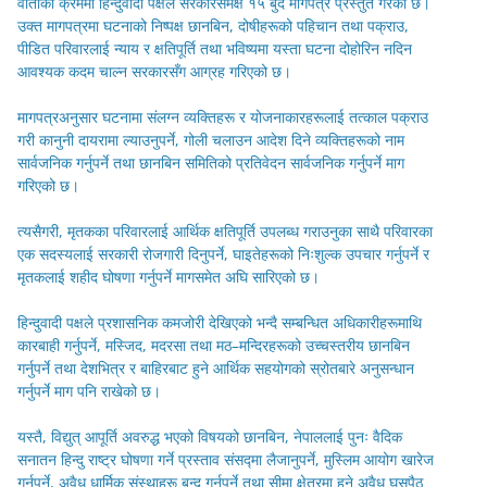
वार्ताका क्रममा हिन्दुवादी पक्षले सरकारसमक्ष १५ बुँदे मागपत्र प्रस्तुत गरेको छ।
उक्त मागपत्रमा घटनाको निष्पक्ष छानबिन, दोषीहरूको पहिचान तथा पक्राउ,
पीडित परिवारलाई न्याय र क्षतिपूर्ति तथा भविष्यमा यस्ता घटना दोहोरिन नदिन
आवश्यक कदम चाल्न सरकारसँग आग्रह गरिएको छ।
मागपत्रअनुसार घटनामा संलग्न व्यक्तिहरू र योजनाकारहरूलाई तत्काल पक्राउ
गरी कानुनी दायरामा ल्याउनुपर्ने, गोली चलाउन आदेश दिने व्यक्तिहरूको नाम
सार्वजनिक गर्नुपर्ने तथा छानबिन समितिको प्रतिवेदन सार्वजनिक गर्नुपर्ने माग
गरिएको छ।
त्यसैगरी, मृतकका परिवारलाई आर्थिक क्षतिपूर्ति उपलब्ध गराउनुका साथै परिवारका
एक सदस्यलाई सरकारी रोजगारी दिनुपर्ने, घाइतेहरूको निःशुल्क उपचार गर्नुपर्ने र
मृतकलाई शहीद घोषणा गर्नुपर्ने मागसमेत अघि सारिएको छ।
हिन्दुवादी पक्षले प्रशासनिक कमजोरी देखिएको भन्दै सम्बन्धित अधिकारीहरूमाथि
कारबाही गर्नुपर्ने, मस्जिद, मदरसा तथा मठ–मन्दिरहरूको उच्चस्तरीय छानबिन
गर्नुपर्ने तथा देशभित्र र बाहिरबाट हुने आर्थिक सहयोगको स्रोतबारे अनुसन्धान
गर्नुपर्ने माग पनि राखेको छ।
यस्तै, विद्युत् आपूर्ति अवरुद्ध भएको विषयको छानबिन, नेपाललाई पुनः वैदिक
सनातन हिन्दु राष्ट्र घोषणा गर्ने प्रस्ताव संसद्मा लैजानुपर्ने, मुस्लिम आयोग खारेज
गर्नुपर्ने, अवैध धार्मिक संस्थाहरू बन्द गर्नुपर्ने तथा सीमा क्षेत्रमा हुने अवैध घुसपैठ