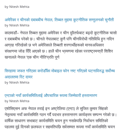
by Nitesh Mehta
अमेरिका र चीनको दबाबबीच नेपाल, तिब्बत मुद्दामा कूटनीतिक सन्तुलनको चुनौती
by Nitesh Mehta
काठमाडौं– नेपाल तिब्बत मुद्दामा अमेरिका र चीन दुवैतर्फबाट बढ्दो कूटनीतिक चासो
र दबाबबीच परेको छ। चीनले नेपालबाट कुनै पनि चीनविरोधी गतिविधि हुन नदिन
आग्रह गरिरहेको छ भने अमेरिकाले तिब्बती शरणार्थीहरूको मानवअधिकार
संरक्षणमा जोड दिँदै आएको छ। हालै चीन भ्रमणमा रहेका परराष्ट्रमन्त्री शिशिर
खनालले नेपाल ‘एक चीन नीति’प्रति पूर्ण
सिरहामा जफत गरिएका करोडौँका मोबाइल फोन नष्ट गरिएको घटनाविरुद्ध सर्वोच्च
अदालतमा रिट दायर
by Nitesh Mehta
एन्टाको नयाँ कार्यसमितिलाई औपचारिक रूपमा जिम्मेवारी हस्तान्तरण
by Nitesh Mehta
एशोसिएसन अफ नेपाल तराई इन अष्ट्रेलिया (एन्टा) ले सुजित कुमार सिंहको
नेतृत्वमा नयाँ कार्यसमिति गठन गर्दै पदभार हस्तान्तरण कार्यक्रम सम्पन्न गरेको छ।
वार्षिक साधारण सभाबाट कार्यसमिति चयन हुन नसकेपछि निर्वाचन समितिको
पहलमा दुई दिनको छलफल र सहमतिपछि सर्वसम्मत रूपमा नयाँ कार्यसमिति चयन