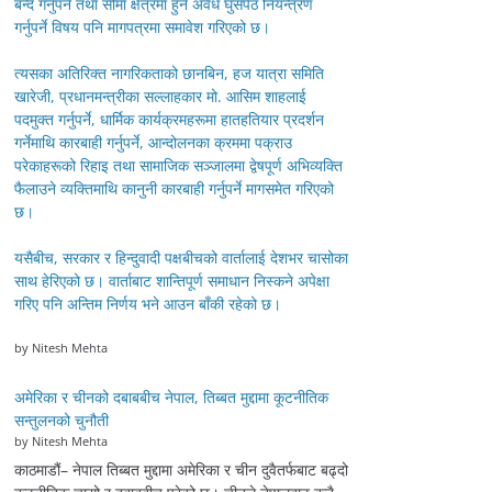
बन्द गर्नुपर्ने तथा सीमा क्षेत्रमा हुने अवैध घुसपैठ नियन्त्रण
गर्नुपर्ने विषय पनि मागपत्रमा समावेश गरिएको छ।
त्यसका अतिरिक्त नागरिकताको छानबिन, हज यात्रा समिति
खारेजी, प्रधानमन्त्रीका सल्लाहकार मो. आसिम शाहलाई
पदमुक्त गर्नुपर्ने, धार्मिक कार्यक्रमहरूमा हातहतियार प्रदर्शन
गर्नेमाथि कारबाही गर्नुपर्ने, आन्दोलनका क्रममा पक्राउ
परेकाहरूको रिहाइ तथा सामाजिक सञ्जालमा द्वेषपूर्ण अभिव्यक्ति
फैलाउने व्यक्तिमाथि कानुनी कारबाही गर्नुपर्ने मागसमेत गरिएको
छ।
यसैबीच, सरकार र हिन्दुवादी पक्षबीचको वार्तालाई देशभर चासोका
साथ हेरिएको छ। वार्ताबाट शान्तिपूर्ण समाधान निस्कने अपेक्षा
गरिए पनि अन्तिम निर्णय भने आउन बाँकी रहेको छ।
by Nitesh Mehta
अमेरिका र चीनको दबाबबीच नेपाल, तिब्बत मुद्दामा कूटनीतिक
सन्तुलनको चुनौती
by Nitesh Mehta
काठमाडौं– नेपाल तिब्बत मुद्दामा अमेरिका र चीन दुवैतर्फबाट बढ्दो