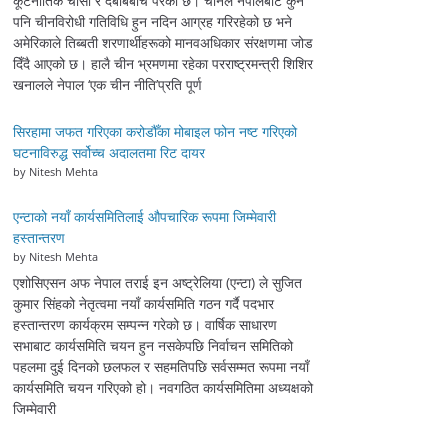
कूटनीतिक चासो र दबाबबीच परेको छ। चीनले नेपालबाट कुनै
पनि चीनविरोधी गतिविधि हुन नदिन आग्रह गरिरहेको छ भने
अमेरिकाले तिब्बती शरणार्थीहरूको मानवअधिकार संरक्षणमा जोड
दिँदै आएको छ। हालै चीन भ्रमणमा रहेका परराष्ट्रमन्त्री शिशिर
खनालले नेपाल ‘एक चीन नीति’प्रति पूर्ण
सिरहामा जफत गरिएका करोडौँका मोबाइल फोन नष्ट गरिएको
घटनाविरुद्ध सर्वोच्च अदालतमा रिट दायर
by Nitesh Mehta
एन्टाको नयाँ कार्यसमितिलाई औपचारिक रूपमा जिम्मेवारी
हस्तान्तरण
by Nitesh Mehta
एशोसिएसन अफ नेपाल तराई इन अष्ट्रेलिया (एन्टा) ले सुजित
कुमार सिंहको नेतृत्वमा नयाँ कार्यसमिति गठन गर्दै पदभार
हस्तान्तरण कार्यक्रम सम्पन्न गरेको छ। वार्षिक साधारण
सभाबाट कार्यसमिति चयन हुन नसकेपछि निर्वाचन समितिको
पहलमा दुई दिनको छलफल र सहमतिपछि सर्वसम्मत रूपमा नयाँ
कार्यसमिति चयन गरिएको हो। नवगठित कार्यसमितिमा अध्यक्षको
जिम्मेवारी