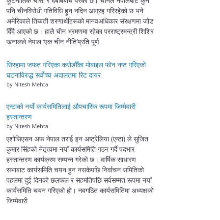
कूटनीतिक चासो र दबाबबीच परेको छ। चीनले नेपालबाट कुनै
पनि चीनविरोधी गतिविधि हुन नदिन आग्रह गरिरहेको छ भने
अमेरिकाले तिब्बती शरणार्थीहरूको मानवअधिकार संरक्षणमा जोड
दिँदै आएको छ। हालै चीन भ्रमणमा रहेका परराष्ट्रमन्त्री शिशिर
खनालले नेपाल ‘एक चीन नीति’प्रति पूर्ण
सिरहामा जफत गरिएका करोडौँका मोबाइल फोन नष्ट गरिएको
घटनाविरुद्ध सर्वोच्च अदालतमा रिट दायर
by Nitesh Mehta
एन्टाको नयाँ कार्यसमितिलाई औपचारिक रूपमा जिम्मेवारी
हस्तान्तरण
by Nitesh Mehta
एशोसिएसन अफ नेपाल तराई इन अष्ट्रेलिया (एन्टा) ले सुजित
कुमार सिंहको नेतृत्वमा नयाँ कार्यसमिति गठन गर्दै पदभार
हस्तान्तरण कार्यक्रम सम्पन्न गरेको छ। वार्षिक साधारण
सभाबाट कार्यसमिति चयन हुन नसकेपछि निर्वाचन समितिको
पहलमा दुई दिनको छलफल र सहमतिपछि सर्वसम्मत रूपमा नयाँ
कार्यसमिति चयन गरिएको हो। नवगठित कार्यसमितिमा अध्यक्षको
जिम्मेवारी