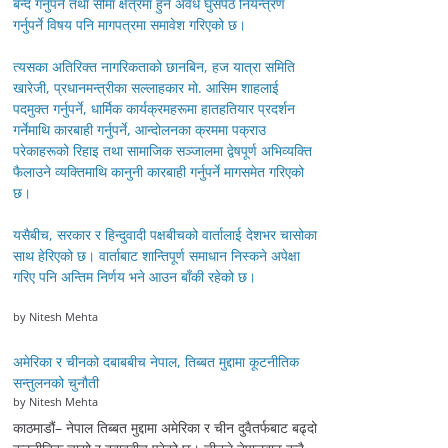
बन्द गर्नुपर्ने तथा सीमा क्षेत्रमा हुने अवैध घुसपैठ नियन्त्रण
गर्नुपर्ने विषय पनि मागपत्रमा समावेश गरिएको छ।
त्यसका अतिरिक्त नागरिकताको छानबिन, हज यात्रा समिति
खारेजी, प्रधानमन्त्रीका सल्लाहकार मो. आसिम शाहलाई
पदमुक्त गर्नुपर्ने, धार्मिक कार्यक्रमहरूमा हातहतियार प्रदर्शन
गर्नेमाथि कारबाही गर्नुपर्ने, आन्दोलनका क्रममा पक्राउ
परेकाहरूको रिहाइ तथा सामाजिक सञ्जालमा द्वेषपूर्ण अभिव्यक्ति
फैलाउने व्यक्तिमाथि कानुनी कारबाही गर्नुपर्ने मागसमेत गरिएको
छ।
यसैबीच, सरकार र हिन्दुवादी पक्षबीचको वार्तालाई देशभर चासोका
साथ हेरिएको छ। वार्ताबाट शान्तिपूर्ण समाधान निस्कने अपेक्षा
गरिए पनि अन्तिम निर्णय भने आउन बाँकी रहेको छ।
by Nitesh Mehta
अमेरिका र चीनको दबाबबीच नेपाल, तिब्बत मुद्दामा कूटनीतिक
सन्तुलनको चुनौती
by Nitesh Mehta
काठमाडौं– नेपाल तिब्बत मुद्दामा अमेरिका र चीन दुवैतर्फबाट बढ्दो