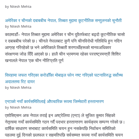
by Nitesh Mehta
अमेरिका र चीनको दबाबबीच नेपाल, तिब्बत मुद्दामा कूटनीतिक सन्तुलनको चुनौती
by Nitesh Mehta
काठमाडौं– नेपाल तिब्बत मुद्दामा अमेरिका र चीन दुवैतर्फबाट बढ्दो कूटनीतिक चासो
र दबाबबीच परेको छ। चीनले नेपालबाट कुनै पनि चीनविरोधी गतिविधि हुन नदिन
आग्रह गरिरहेको छ भने अमेरिकाले तिब्बती शरणार्थीहरूको मानवअधिकार
संरक्षणमा जोड दिँदै आएको छ। हालै चीन भ्रमणमा रहेका परराष्ट्रमन्त्री शिशिर
खनालले नेपाल ‘एक चीन नीति’प्रति पूर्ण
सिरहामा जफत गरिएका करोडौँका मोबाइल फोन नष्ट गरिएको घटनाविरुद्ध सर्वोच्च
अदालतमा रिट दायर
by Nitesh Mehta
एन्टाको नयाँ कार्यसमितिलाई औपचारिक रूपमा जिम्मेवारी हस्तान्तरण
by Nitesh Mehta
एशोसिएसन अफ नेपाल तराई इन अष्ट्रेलिया (एन्टा) ले सुजित कुमार सिंहको
नेतृत्वमा नयाँ कार्यसमिति गठन गर्दै पदभार हस्तान्तरण कार्यक्रम सम्पन्न गरेको छ।
वार्षिक साधारण सभाबाट कार्यसमिति चयन हुन नसकेपछि निर्वाचन समितिको
पहलमा दुई दिनको छलफल र सहमतिपछि सर्वसम्मत रूपमा नयाँ कार्यसमिति चयन