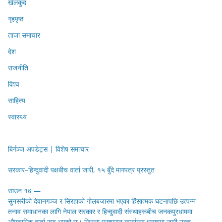
खेलकुद
गृहपृष्ठ
ताजा समाचार
देश
राजनीति
विश्व
साहित्य
स्वास्थ्य
बिर्गञ्ज अपडेट्स | विशेष समाचार
सरकार–हिन्दुवादी पक्षबीच वार्ता जारी, १५ बुँदे मागपत्र प्रस्तुत
साउन १७ —
सुनसरीको देवानगञ्ज र सिरहाको गोलबजारमा भएका हिंसात्मक घटनापछि उत्पन्न
तनाव समाधानका लागि नेपाल सरकार र हिन्दुवादी संस्थाहरूबीच जनकपुरधाममा
औपचारिक वार्ता सुरु भएको छ। जिल्ला प्रशासन कार्यालय धनुषामा जारी उक्त