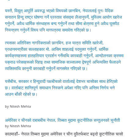
यस्तै, विद्युत् आपूर्ति अवरुद्ध भएको विषयको छानबिन, नेपाललाई पुनः वैदिक
सनातन हिन्दु राष्ट्र घोषणा गर्ने प्रस्ताव संसद्मा लैजानुपर्ने, मुस्लिम आयोग खारेज
गर्नुपर्ने, अवैध धार्मिक संस्थाहरू बन्द गर्नुपर्ने तथा सीमा क्षेत्रमा हुने अवैध घुसपैठ
नियन्त्रण गर्नुपर्ने विषय पनि मागपत्रमा समावेश गरिएको छ।
त्यसका अतिरिक्त नागरिकताको छानबिन, हज यात्रा समिति खारेजी,
प्रधानमन्त्रीका सल्लाहकार मो. आसिम शाहलाई पदमुक्त गर्नुपर्ने, धार्मिक
कार्यक्रमहरूमा हातहतियार प्रदर्शन गर्नेमाथि कारबाही गर्नुपर्ने, आन्दोलनका क्रममा
पक्राउ परेकाहरूको रिहाइ तथा सामाजिक सञ्जालमा द्वेषपूर्ण अभिव्यक्ति फैलाउने
व्यक्तिमाथि कानुनी कारबाही गर्नुपर्ने मागसमेत गरिएको छ।
यसैबीच, सरकार र हिन्दुवादी पक्षबीचको वार्तालाई देशभर चासोका साथ हेरिएको
छ। वार्ताबाट शान्तिपूर्ण समाधान निस्कने अपेक्षा गरिए पनि अन्तिम निर्णय भने
आउन बाँकी रहेको छ।
by Nitesh Mehta
अमेरिका र चीनको दबाबबीच नेपाल, तिब्बत मुद्दामा कूटनीतिक सन्तुलनको चुनौती
by Nitesh Mehta
काठमाडौं– नेपाल तिब्बत मुद्दामा अमेरिका र चीन दुवैतर्फबाट बढ्दो कूटनीतिक चासो