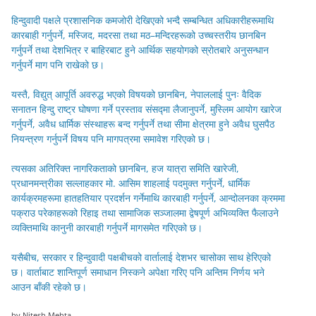
हिन्दुवादी पक्षले प्रशासनिक कमजोरी देखिएको भन्दै सम्बन्धित अधिकारीहरूमाथि
कारबाही गर्नुपर्ने, मस्जिद, मदरसा तथा मठ–मन्दिरहरूको उच्चस्तरीय छानबिन
गर्नुपर्ने तथा देशभित्र र बाहिरबाट हुने आर्थिक सहयोगको स्रोतबारे अनुसन्धान
गर्नुपर्ने माग पनि राखेको छ।
यस्तै, विद्युत् आपूर्ति अवरुद्ध भएको विषयको छानबिन, नेपाललाई पुनः वैदिक
सनातन हिन्दु राष्ट्र घोषणा गर्ने प्रस्ताव संसद्मा लैजानुपर्ने, मुस्लिम आयोग खारेज
गर्नुपर्ने, अवैध धार्मिक संस्थाहरू बन्द गर्नुपर्ने तथा सीमा क्षेत्रमा हुने अवैध घुसपैठ
नियन्त्रण गर्नुपर्ने विषय पनि मागपत्रमा समावेश गरिएको छ।
त्यसका अतिरिक्त नागरिकताको छानबिन, हज यात्रा समिति खारेजी,
प्रधानमन्त्रीका सल्लाहकार मो. आसिम शाहलाई पदमुक्त गर्नुपर्ने, धार्मिक
कार्यक्रमहरूमा हातहतियार प्रदर्शन गर्नेमाथि कारबाही गर्नुपर्ने, आन्दोलनका क्रममा
पक्राउ परेकाहरूको रिहाइ तथा सामाजिक सञ्जालमा द्वेषपूर्ण अभिव्यक्ति फैलाउने
व्यक्तिमाथि कानुनी कारबाही गर्नुपर्ने मागसमेत गरिएको छ।
यसैबीच, सरकार र हिन्दुवादी पक्षबीचको वार्तालाई देशभर चासोका साथ हेरिएको
छ। वार्ताबाट शान्तिपूर्ण समाधान निस्कने अपेक्षा गरिए पनि अन्तिम निर्णय भने
आउन बाँकी रहेको छ।
by Nitesh Mehta