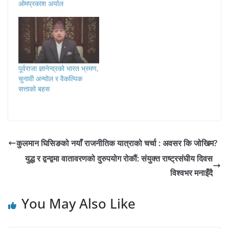
ओमप्रकाश अर्याल
२०८२ A+AA- अमेरिकी
राष्ट्रपति डोनाल्ड ट्रम्पले
रुसलाई ‘चीनमा गुमाएको’ भन्ने
अभिव्यक्ति दिएपछि यसले गजब
हेडलाइन बनाएको छ । तर,
धरातलीय यथार्थ यो भन्दा पृथक
पूर्वराजा ज्ञानेन्द्रको भारत भ्रमण,
छ ।…
चुनावी अन्योल र वैकल्पिक
सत्ताको बहस
कुलमान घिसिङको नयाँ राजनीतिक यात्राको चर्चा : अवसर कि जोखिम?
युद्ध र द्वन्द्वमा वातावरणको दुरुपयोग रोकौं: संयुक्त राष्ट्रसंघीय दिवस
विश्वभर मनाइँदै
You May Also Like