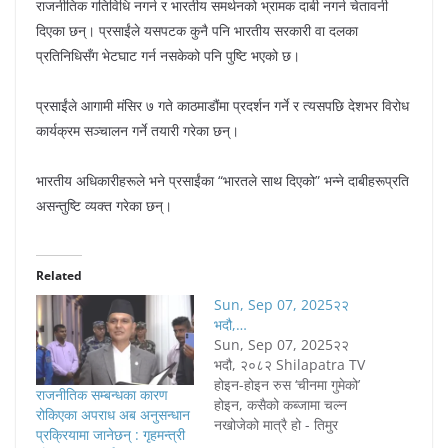
राजनीतिक गतिविधि नगर्न र भारतीय समर्थनको भ्रामक दाबी नगर्न चेतावनी
दिएका छन्। प्रसाईंले यसपटक कुनै पनि भारतीय सरकारी वा दलका
प्रतिनिधिसँग भेटघाट गर्न नसकेको पनि पुष्टि भएको छ।
प्रसाईंले आगामी मंसिर ७ गते काठमाडौंमा प्रदर्शन गर्ने र त्यसपछि देशभर विरोध
कार्यक्रम सञ्चालन गर्ने तयारी गरेका छन्।
भारतीय अधिकारीहरूले भने प्रसाईंका “भारतले साथ दिएको” भन्ने दाबीहरूप्रति
असन्तुष्टि व्यक्त गरेका छन्।
Related
Sun, Sep 07, 2025२२
भदौ,…
Sun, Sep 07, 2025२२
भदौ, २०८२ Shilapatra TV
होइन-होइन रुस ‘चीनमा गुमेको’
राजनीतिक सम्बन्धका कारण
होइन, कसैको कब्जामा चल्न
रोकिएका अपराध अब अनुसन्धान
नखोजेको मात्रै हो - तिमुर
प्रक्रियामा जानेछन् : गृहमन्त्री
तार्खानोभ| आइतबार, भदौ २२,