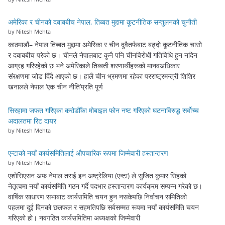
अमेरिका र चीनको दबाबबीच नेपाल, तिब्बत मुद्दामा कूटनीतिक सन्तुलनको चुनौती
by Nitesh Mehta
काठमाडौं– नेपाल तिब्बत मुद्दामा अमेरिका र चीन दुवैतर्फबाट बढ्दो कूटनीतिक चासो
र दबाबबीच परेको छ। चीनले नेपालबाट कुनै पनि चीनविरोधी गतिविधि हुन नदिन
आग्रह गरिरहेको छ भने अमेरिकाले तिब्बती शरणार्थीहरूको मानवअधिकार
संरक्षणमा जोड दिँदै आएको छ। हालै चीन भ्रमणमा रहेका परराष्ट्रमन्त्री शिशिर
खनालले नेपाल ‘एक चीन नीति’प्रति पूर्ण
सिरहामा जफत गरिएका करोडौँका मोबाइल फोन नष्ट गरिएको घटनाविरुद्ध सर्वोच्च
अदालतमा रिट दायर
by Nitesh Mehta
एन्टाको नयाँ कार्यसमितिलाई औपचारिक रूपमा जिम्मेवारी हस्तान्तरण
by Nitesh Mehta
एशोसिएसन अफ नेपाल तराई इन अष्ट्रेलिया (एन्टा) ले सुजित कुमार सिंहको
नेतृत्वमा नयाँ कार्यसमिति गठन गर्दै पदभार हस्तान्तरण कार्यक्रम सम्पन्न गरेको छ।
वार्षिक साधारण सभाबाट कार्यसमिति चयन हुन नसकेपछि निर्वाचन समितिको
पहलमा दुई दिनको छलफल र सहमतिपछि सर्वसम्मत रूपमा नयाँ कार्यसमिति चयन
गरिएको हो। नवगठित कार्यसमितिमा अध्यक्षको जिम्मेवारी