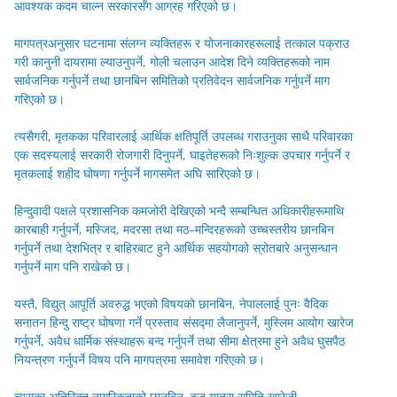
आवश्यक कदम चाल्न सरकारसँग आग्रह गरिएको छ।
मागपत्रअनुसार घटनामा संलग्न व्यक्तिहरू र योजनाकारहरूलाई तत्काल पक्राउ
गरी कानुनी दायरामा ल्याउनुपर्ने, गोली चलाउन आदेश दिने व्यक्तिहरूको नाम
सार्वजनिक गर्नुपर्ने तथा छानबिन समितिको प्रतिवेदन सार्वजनिक गर्नुपर्ने माग
गरिएको छ।
त्यसैगरी, मृतकका परिवारलाई आर्थिक क्षतिपूर्ति उपलब्ध गराउनुका साथै परिवारका
एक सदस्यलाई सरकारी रोजगारी दिनुपर्ने, घाइतेहरूको निःशुल्क उपचार गर्नुपर्ने र
मृतकलाई शहीद घोषणा गर्नुपर्ने मागसमेत अघि सारिएको छ।
हिन्दुवादी पक्षले प्रशासनिक कमजोरी देखिएको भन्दै सम्बन्धित अधिकारीहरूमाथि
कारबाही गर्नुपर्ने, मस्जिद, मदरसा तथा मठ–मन्दिरहरूको उच्चस्तरीय छानबिन
गर्नुपर्ने तथा देशभित्र र बाहिरबाट हुने आर्थिक सहयोगको स्रोतबारे अनुसन्धान
गर्नुपर्ने माग पनि राखेको छ।
यस्तै, विद्युत् आपूर्ति अवरुद्ध भएको विषयको छानबिन, नेपाललाई पुनः वैदिक
सनातन हिन्दु राष्ट्र घोषणा गर्ने प्रस्ताव संसद्मा लैजानुपर्ने, मुस्लिम आयोग खारेज
गर्नुपर्ने, अवैध धार्मिक संस्थाहरू बन्द गर्नुपर्ने तथा सीमा क्षेत्रमा हुने अवैध घुसपैठ
नियन्त्रण गर्नुपर्ने विषय पनि मागपत्रमा समावेश गरिएको छ।
त्यसका अतिरिक्त नागरिकताको छानबिन, हज यात्रा समिति खारेजी,