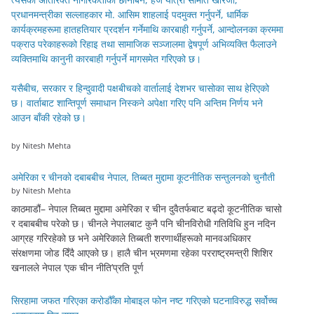
प्रधानमन्त्रीका सल्लाहकार मो. आसिम शाहलाई पदमुक्त गर्नुपर्ने, धार्मिक
कार्यक्रमहरूमा हातहतियार प्रदर्शन गर्नेमाथि कारबाही गर्नुपर्ने, आन्दोलनका क्रममा
पक्राउ परेकाहरूको रिहाइ तथा सामाजिक सञ्जालमा द्वेषपूर्ण अभिव्यक्ति फैलाउने
व्यक्तिमाथि कानुनी कारबाही गर्नुपर्ने मागसमेत गरिएको छ।
यसैबीच, सरकार र हिन्दुवादी पक्षबीचको वार्तालाई देशभर चासोका साथ हेरिएको
छ। वार्ताबाट शान्तिपूर्ण समाधान निस्कने अपेक्षा गरिए पनि अन्तिम निर्णय भने
आउन बाँकी रहेको छ।
by Nitesh Mehta
अमेरिका र चीनको दबाबबीच नेपाल, तिब्बत मुद्दामा कूटनीतिक सन्तुलनको चुनौती
by Nitesh Mehta
काठमाडौं– नेपाल तिब्बत मुद्दामा अमेरिका र चीन दुवैतर्फबाट बढ्दो कूटनीतिक चासो
र दबाबबीच परेको छ। चीनले नेपालबाट कुनै पनि चीनविरोधी गतिविधि हुन नदिन
आग्रह गरिरहेको छ भने अमेरिकाले तिब्बती शरणार्थीहरूको मानवअधिकार
संरक्षणमा जोड दिँदै आएको छ। हालै चीन भ्रमणमा रहेका परराष्ट्रमन्त्री शिशिर
खनालले नेपाल ‘एक चीन नीति’प्रति पूर्ण
सिरहामा जफत गरिएका करोडौँका मोबाइल फोन नष्ट गरिएको घटनाविरुद्ध सर्वोच्च