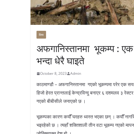
विश्व
अफगानिस्तानमा भूकम्प : ए
भन्दा धेरै घाइते
October 8, 2023
Admin
काठमाण्डौ – अफगानिस्तानमा गएको भूकम्पमा परेर एक सय
हिजो हेरत प्रान्तलाई केन्द्रविन्दु बनाएर ६ दशमलव ३ रेक्
गएको बीबीसीले जनाएको छ ।
भूकम्पका कारण कयौँ घरहरु ध्वस्त भएका छन् । कयौँ नागर
भइरहेको छ । त्यहाँ शक्तिशाली तीन वटा भूकम्प गएको माप
जोखिमयुक्त देश हो ।