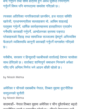
बन्द गर्नुपर्ने तथा सीमा क्षेत्रमा हुने अवैध घुसपैठ नियन्त्रण
गर्नुपर्ने विषय पनि मागपत्रमा समावेश गरिएको छ।
त्यसका अतिरिक्त नागरिकताको छानबिन, हज यात्रा समिति
खारेजी, प्रधानमन्त्रीका सल्लाहकार मो. आसिम शाहलाई
पदमुक्त गर्नुपर्ने, धार्मिक कार्यक्रमहरूमा हातहतियार प्रदर्शन
गर्नेमाथि कारबाही गर्नुपर्ने, आन्दोलनका क्रममा पक्राउ
परेकाहरूको रिहाइ तथा सामाजिक सञ्जालमा द्वेषपूर्ण अभिव्यक्ति
फैलाउने व्यक्तिमाथि कानुनी कारबाही गर्नुपर्ने मागसमेत गरिएको
छ।
यसैबीच, सरकार र हिन्दुवादी पक्षबीचको वार्तालाई देशभर चासोका
साथ हेरिएको छ। वार्ताबाट शान्तिपूर्ण समाधान निस्कने अपेक्षा
गरिए पनि अन्तिम निर्णय भने आउन बाँकी रहेको छ।
by Nitesh Mehta
अमेरिका र चीनको दबाबबीच नेपाल, तिब्बत मुद्दामा कूटनीतिक
सन्तुलनको चुनौती
by Nitesh Mehta
काठमाडौं– नेपाल तिब्बत मुद्दामा अमेरिका र चीन दुवैतर्फबाट बढ्दो