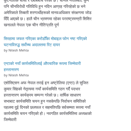
कूटनीतिक चासो र दबाबबीच परेको छ। चीनले नेपालबाट कुनै
पनि चीनविरोधी गतिविधि हुन नदिन आग्रह गरिरहेको छ भने
अमेरिकाले तिब्बती शरणार्थीहरूको मानवअधिकार संरक्षणमा जोड
दिँदै आएको छ। हालै चीन भ्रमणमा रहेका परराष्ट्रमन्त्री शिशिर
खनालले नेपाल ‘एक चीन नीति’प्रति पूर्ण
सिरहामा जफत गरिएका करोडौँका मोबाइल फोन नष्ट गरिएको
घटनाविरुद्ध सर्वोच्च अदालतमा रिट दायर
by Nitesh Mehta
एन्टाको नयाँ कार्यसमितिलाई औपचारिक रूपमा जिम्मेवारी
हस्तान्तरण
by Nitesh Mehta
एशोसिएसन अफ नेपाल तराई इन अष्ट्रेलिया (एन्टा) ले सुजित
कुमार सिंहको नेतृत्वमा नयाँ कार्यसमिति गठन गर्दै पदभार
हस्तान्तरण कार्यक्रम सम्पन्न गरेको छ। वार्षिक साधारण
सभाबाट कार्यसमिति चयन हुन नसकेपछि निर्वाचन समितिको
पहलमा दुई दिनको छलफल र सहमतिपछि सर्वसम्मत रूपमा नयाँ
कार्यसमिति चयन गरिएको हो। नवगठित कार्यसमितिमा अध्यक्षको
जिम्मेवारी