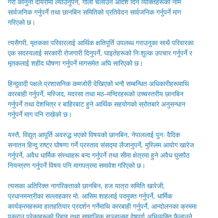
गरी कानुनी दायरामा ल्याउनुपर्ने, गोली चलाउन आदेश दिने व्यक्तिहरूको नाम
सार्वजनिक गर्नुपर्ने तथा छानबिन समितिको प्रतिवेदन सार्वजनिक गर्नुपर्ने माग
गरिएको छ।
त्यसैगरी, मृतकका परिवारलाई आर्थिक क्षतिपूर्ति उपलब्ध गराउनुका साथै परिवारका
एक सदस्यलाई सरकारी रोजगारी दिनुपर्ने, घाइतेहरूको निःशुल्क उपचार गर्नुपर्ने र
मृतकलाई शहीद घोषणा गर्नुपर्ने मागसमेत अघि सारिएको छ।
हिन्दुवादी पक्षले प्रशासनिक कमजोरी देखिएको भन्दै सम्बन्धित अधिकारीहरूमाथि
कारबाही गर्नुपर्ने, मस्जिद, मदरसा तथा मठ–मन्दिरहरूको उच्चस्तरीय छानबिन
गर्नुपर्ने तथा देशभित्र र बाहिरबाट हुने आर्थिक सहयोगको स्रोतबारे अनुसन्धान
गर्नुपर्ने माग पनि राखेको छ।
यस्तै, विद्युत् आपूर्ति अवरुद्ध भएको विषयको छानबिन, नेपाललाई पुनः वैदिक
सनातन हिन्दु राष्ट्र घोषणा गर्ने प्रस्ताव संसद्मा लैजानुपर्ने, मुस्लिम आयोग खारेज
गर्नुपर्ने, अवैध धार्मिक संस्थाहरू बन्द गर्नुपर्ने तथा सीमा क्षेत्रमा हुने अवैध घुसपैठ
नियन्त्रण गर्नुपर्ने विषय पनि मागपत्रमा समावेश गरिएको छ।
त्यसका अतिरिक्त नागरिकताको छानबिन, हज यात्रा समिति खारेजी,
प्रधानमन्त्रीका सल्लाहकार मो. आसिम शाहलाई पदमुक्त गर्नुपर्ने, धार्मिक
कार्यक्रमहरूमा हातहतियार प्रदर्शन गर्नेमाथि कारबाही गर्नुपर्ने, आन्दोलनका क्रममा
पक्राउ परेकाहरूको रिहाइ तथा सामाजिक सञ्जालमा द्वेषपूर्ण अभिव्यक्ति फैलाउने