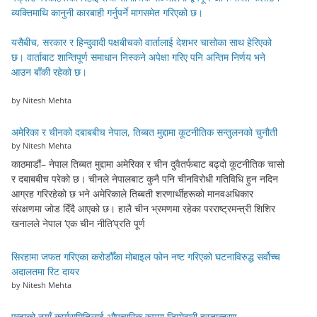
व्यक्तिमाथि कानुनी कारबाही गर्नुपर्ने मागसमेत गरिएको छ।
यसैबीच, सरकार र हिन्दुवादी पक्षबीचको वार्तालाई देशभर चासोका साथ हेरिएको
छ। वार्ताबाट शान्तिपूर्ण समाधान निस्कने अपेक्षा गरिए पनि अन्तिम निर्णय भने
आउन बाँकी रहेको छ।
by Nitesh Mehta
अमेरिका र चीनको दबाबबीच नेपाल, तिब्बत मुद्दामा कूटनीतिक सन्तुलनको चुनौती
by Nitesh Mehta
काठमाडौं– नेपाल तिब्बत मुद्दामा अमेरिका र चीन दुवैतर्फबाट बढ्दो कूटनीतिक चासो
र दबाबबीच परेको छ। चीनले नेपालबाट कुनै पनि चीनविरोधी गतिविधि हुन नदिन
आग्रह गरिरहेको छ भने अमेरिकाले तिब्बती शरणार्थीहरूको मानवअधिकार
संरक्षणमा जोड दिँदै आएको छ। हालै चीन भ्रमणमा रहेका परराष्ट्रमन्त्री शिशिर
खनालले नेपाल ‘एक चीन नीति’प्रति पूर्ण
सिरहामा जफत गरिएका करोडौँका मोबाइल फोन नष्ट गरिएको घटनाविरुद्ध सर्वोच्च
अदालतमा रिट दायर
by Nitesh Mehta
एन्टाको नयाँ कार्यसमितिलाई औपचारिक रूपमा जिम्मेवारी हस्तान्तरण