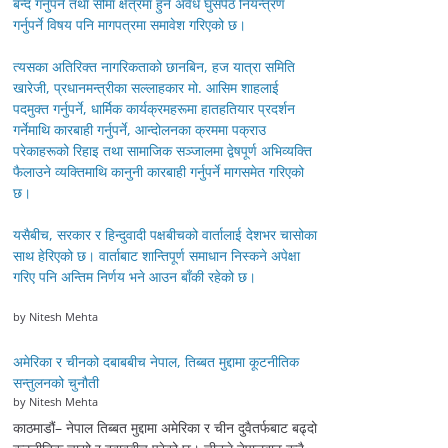
बन्द गर्नुपर्ने तथा सीमा क्षेत्रमा हुने अवैध घुसपैठ नियन्त्रण
गर्नुपर्ने विषय पनि मागपत्रमा समावेश गरिएको छ।
त्यसका अतिरिक्त नागरिकताको छानबिन, हज यात्रा समिति
खारेजी, प्रधानमन्त्रीका सल्लाहकार मो. आसिम शाहलाई
पदमुक्त गर्नुपर्ने, धार्मिक कार्यक्रमहरूमा हातहतियार प्रदर्शन
गर्नेमाथि कारबाही गर्नुपर्ने, आन्दोलनका क्रममा पक्राउ
परेकाहरूको रिहाइ तथा सामाजिक सञ्जालमा द्वेषपूर्ण अभिव्यक्ति
फैलाउने व्यक्तिमाथि कानुनी कारबाही गर्नुपर्ने मागसमेत गरिएको
छ।
यसैबीच, सरकार र हिन्दुवादी पक्षबीचको वार्तालाई देशभर चासोका
साथ हेरिएको छ। वार्ताबाट शान्तिपूर्ण समाधान निस्कने अपेक्षा
गरिए पनि अन्तिम निर्णय भने आउन बाँकी रहेको छ।
by Nitesh Mehta
अमेरिका र चीनको दबाबबीच नेपाल, तिब्बत मुद्दामा कूटनीतिक
सन्तुलनको चुनौती
by Nitesh Mehta
काठमाडौं– नेपाल तिब्बत मुद्दामा अमेरिका र चीन दुवैतर्फबाट बढ्दो