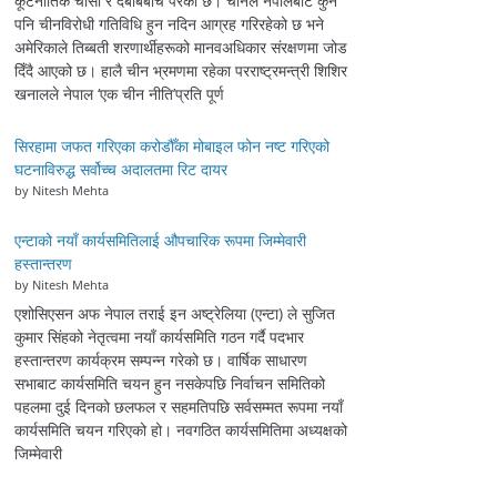
कूटनीतिक चासो र दबाबबीच परेको छ। चीनले नेपालबाट कुनै
पनि चीनविरोधी गतिविधि हुन नदिन आग्रह गरिरहेको छ भने
अमेरिकाले तिब्बती शरणार्थीहरूको मानवअधिकार संरक्षणमा जोड
दिँदै आएको छ। हालै चीन भ्रमणमा रहेका परराष्ट्रमन्त्री शिशिर
खनालले नेपाल ‘एक चीन नीति’प्रति पूर्ण
सिरहामा जफत गरिएका करोडौँका मोबाइल फोन नष्ट गरिएको
घटनाविरुद्ध सर्वोच्च अदालतमा रिट दायर
by Nitesh Mehta
एन्टाको नयाँ कार्यसमितिलाई औपचारिक रूपमा जिम्मेवारी
हस्तान्तरण
by Nitesh Mehta
एशोसिएसन अफ नेपाल तराई इन अष्ट्रेलिया (एन्टा) ले सुजित
कुमार सिंहको नेतृत्वमा नयाँ कार्यसमिति गठन गर्दै पदभार
हस्तान्तरण कार्यक्रम सम्पन्न गरेको छ। वार्षिक साधारण
सभाबाट कार्यसमिति चयन हुन नसकेपछि निर्वाचन समितिको
पहलमा दुई दिनको छलफल र सहमतिपछि सर्वसम्मत रूपमा नयाँ
कार्यसमिति चयन गरिएको हो। नवगठित कार्यसमितिमा अध्यक्षको
जिम्मेवारी